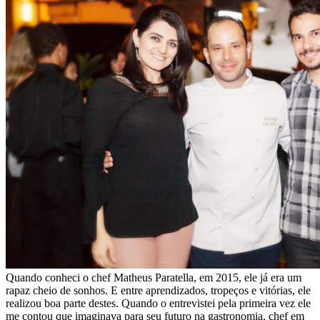
Quando conheci o chef Matheus Paratella, em 2015, ele já era um
rapaz cheio de sonhos. E entre aprendizados, tropeços e vitórias, ele
realizou boa parte destes. Quando o entrevistei pela primeira vez ele
me contou que imaginava para seu futuro na gastronomia, chef em