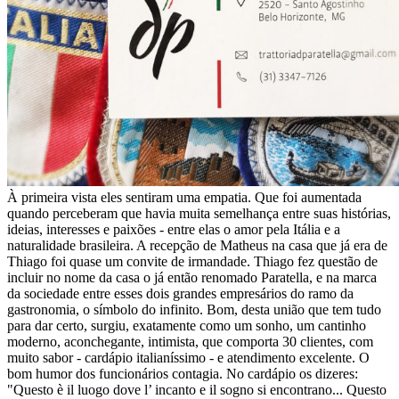
À primeira vista eles sentiram uma empatia. Que foi aumentada
quando perceberam que havia muita semelhança entre suas histórias,
ideias, interesses e paixões - entre elas o amor pela Itália e a
naturalidade brasileira. A recepção de Matheus na casa que já era de
Thiago foi quase um convite de irmandade. Thiago fez questão de
incluir no nome da casa o já então renomado Paratella, e na marca
da sociedade entre esses dois grandes empresários do ramo da
gastronomia, o símbolo do infinito. Bom, desta união que tem tudo
para dar certo, surgiu, exatamente como um sonho, um cantinho
moderno, aconchegante, intimista, que comporta 30 clientes, com
muito sabor - cardápio italianíssimo - e atendimento excelente. O
bom humor dos funcionários contagia. No cardápio os dizeres:
"Questo è il luogo dove l’ incanto e il sogno si encontrano... Questo