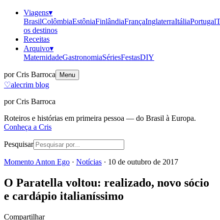
Viagens
▾
Brasil
Colômbia
Estônia
Finlândia
França
Inglaterra
Itália
Portugal
T
os destinos
Receitas
Arquivo
▾
Maternidade
Gastronomia
Séries
Festas
DIY
por Cris Barroca
Menu
♡
alecrim blog
por Cris Barroca
Roteiros e histórias em primeira pessoa — do Brasil à Europa.
Conheça a Cris
Pesquisar
Momento Anton Ego
·
Notícias
·
10 de outubro de 2017
O Paratella voltou: realizado, novo sócio
e cardápio italianíssimo
Compartilhar