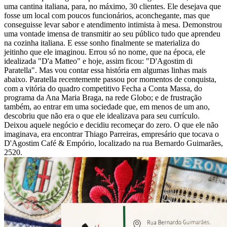
uma cantina italiana, para, no máximo, 30 clientes. Ele desejava que
fosse um local com poucos funcionários, aconchegante, mas que
conseguisse levar sabor e atendimento intimista à mesa. Demonstrou
uma vontade imensa de transmitir ao seu público tudo que aprendeu
na cozinha italiana. E esse sonho finalmente se materializa do
jeitinho que ele imaginou. Errou só no nome, que na época, ele
idealizada "D'a Matteo" e hoje, assim ficou: "D'Agostim di
Paratella". Mas vou contar essa história em algumas linhas mais
abaixo. Paratella recentemente passou por momentos de conquista,
com a vitória do quadro competitivo Fecha a Conta Massa, do
programa da Ana Maria Braga, na rede Globo; e de frustração
também, ao entrar em uma sociedade que, em menos de um ano,
descobriu que não era o que ele idealizava para seu currículo.
Deixou aquele negócio e decidiu recomeçar do zero. O que ele não
imaginava, era encontrar Thiago Parreiras, empresário que tocava o
D'Agostim Café & Empório, localizado na rua Bernardo Guimarães,
2520.