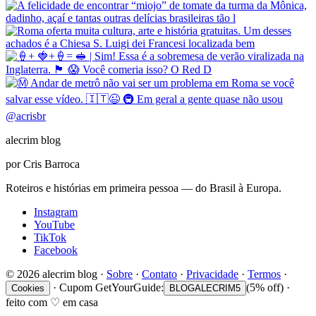
@
acrisbr
alecrim blog
por Cris Barroca
Roteiros e histórias em primeira pessoa — do Brasil à Europa.
Instagram
YouTube
TikTok
Facebook
©
2026
alecrim blog
·
Sobre
·
Contato
·
Privacidade
·
Termos
·
·
Cupom GetYourGuide:
(5% off)
·
Cookies
BLOGALECRIM5
feito com
♡
em casa