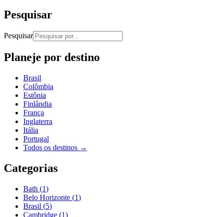
Pesquisar
Pesquisar
Planeje por destino
Brasil
Colômbia
Estônia
Finlândia
França
Inglaterra
Itália
Portugal
Todos os destinos →
Categorias
Bath
(
1
)
Belo Horizonte
(
1
)
Brasil
(
5
)
Cambridge
(
1
)