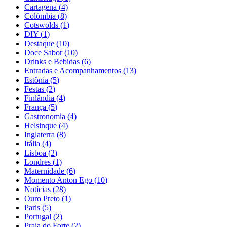
Cartagena
(
4
)
Colômbia
(
8
)
Cotswolds
(
1
)
DIY
(
1
)
Destaque
(
10
)
Doce Sabor
(
10
)
Drinks e Bebidas
(
6
)
Entradas e Acompanhamentos
(
13
)
Estônia
(
5
)
Festas
(
2
)
Finlândia
(
4
)
França
(
5
)
Gastronomia
(
4
)
Helsinque
(
4
)
Inglaterra
(
8
)
Itália
(
4
)
Lisboa
(
2
)
Londres
(
1
)
Maternidade
(
6
)
Momento Anton Ego
(
10
)
Notícias
(
28
)
Ouro Preto
(
1
)
Paris
(
5
)
Portugal
(
2
)
Praia do Forte
(
2
)