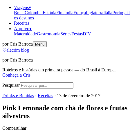
Viagens
▾
Brasil
Colômbia
Estônia
Finlândia
França
Inglaterra
Itália
Portugal
T
os destinos
Receitas
Arquivo
▾
Maternidade
Gastronomia
Séries
Festas
DIY
por Cris Barroca
Menu
♡
alecrim blog
por Cris Barroca
Roteiros e histórias em primeira pessoa — do Brasil à Europa.
Conheça a Cris
Pesquisar
Drinks e Bebidas
·
Receitas
·
13 de fevereiro de 2017
Pink Lemonade com chá de flores e frutas
silvestres
Compartilhar